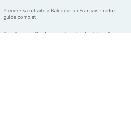
Prendre sa retraite à Bali pour un Français : notre
guide complet
Recette curry Rendang : le boeuf indonésien ultra
savoureux à tester absolument
Explorez le charme unique de Bali en toute sérénité
Indonésie Voyage