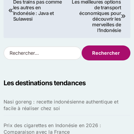
Navigation
Des trains pas comme
Les meilleures options
les autres en
de transport
de
Indonésie : Java et
économiques pour
Sulawesi
découvrir les
l’article
merveilles de
l’Indonésie
R
e
c
h
e
Les destinations tendances
r
c
h
Nasi goreng : recette indonésienne authentique et
e
facile à réaliser chez soi
r
:
Prix des cigarettes en Indonésie en 2026 :
Comparaison avec la France