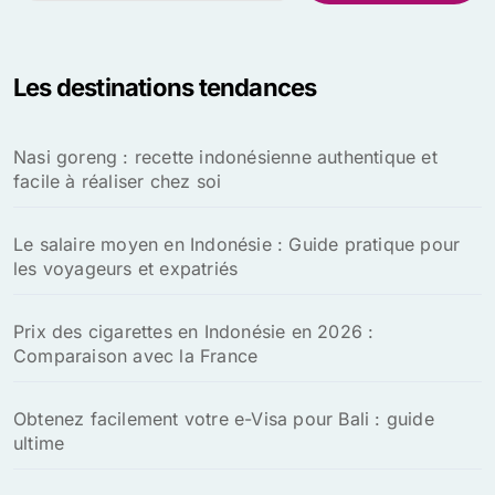
c
h
e
Les destinations tendances
r
c
h
Nasi goreng : recette indonésienne authentique et
e
facile à réaliser chez soi
r
:
Le salaire moyen en Indonésie : Guide pratique pour
les voyageurs et expatriés
Prix des cigarettes en Indonésie en 2026 :
Comparaison avec la France
Obtenez facilement votre e-Visa pour Bali : guide
ultime