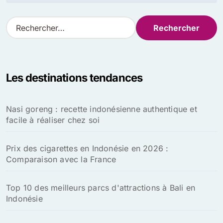
l’article
R
e
c
h
e
Les destinations tendances
r
c
h
Nasi goreng : recette indonésienne authentique et
e
facile à réaliser chez soi
r
:
Prix des cigarettes en Indonésie en 2026 :
Comparaison avec la France
Top 10 des meilleurs parcs d'attractions à Bali en
Indonésie