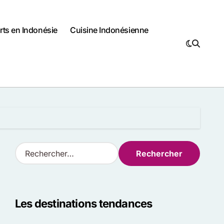
rts en Indonésie
Cuisine Indonésienne
R
e
c
h
e
Les destinations tendances
r
c