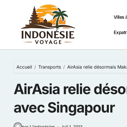
Passer
au
contenu
Villes 
Expatr
Accueil
Transports
AirAsia relie désormais Ma
AirAsia relie dé
avec Singapour
par L'indonésien
Juil 1, 2013