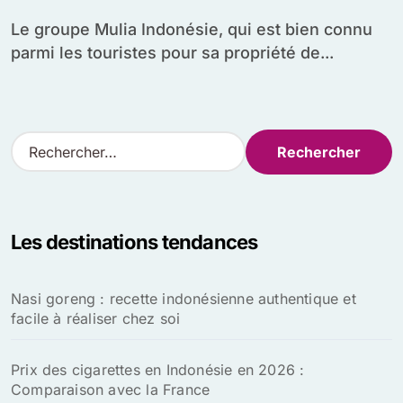
Le groupe Mulia Indonésie, qui est bien connu
parmi les touristes pour sa propriété de...
R
e
c
h
e
Les destinations tendances
r
c
h
Nasi goreng : recette indonésienne authentique et
e
facile à réaliser chez soi
r
:
Prix des cigarettes en Indonésie en 2026 :
Comparaison avec la France