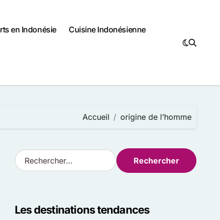
rts en Indonésie
Cuisine Indonésienne
Accueil
origine de l’homme
R
e
c
h
e
Les destinations tendances
r
c