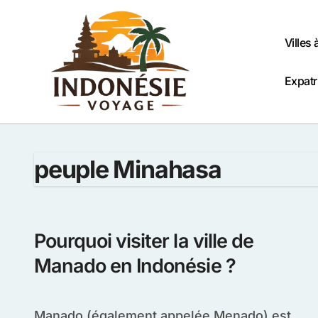
Passer
au
contenu
Villes 
Expatr
peuple Minahasa
Pourquoi visiter la ville de
Manado en Indonésie ?
Manado (également appelée Menado) est