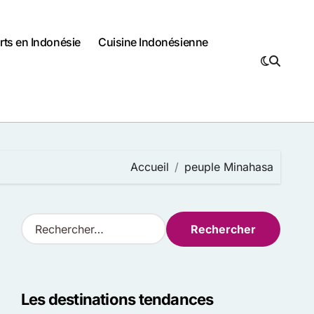
rts en Indonésie
Cuisine Indonésienne
Accueil
peuple Minahasa
R
e
c
h
e
Les destinations tendances
r
c