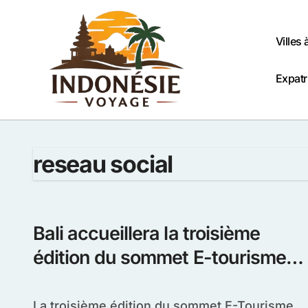
Passer
au
contenu
Villes 
Expatr
reseau social
Bali accueillera la troisième
édition du sommet E-tourisme
de l’Indonésie
La troisième édition du sommet E-Tourisme