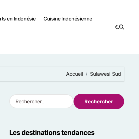
rts en Indonésie
Cuisine Indonésienne
Accueil
Sulawesi Sud
R
e
c
h
e
Les destinations tendances
r
c