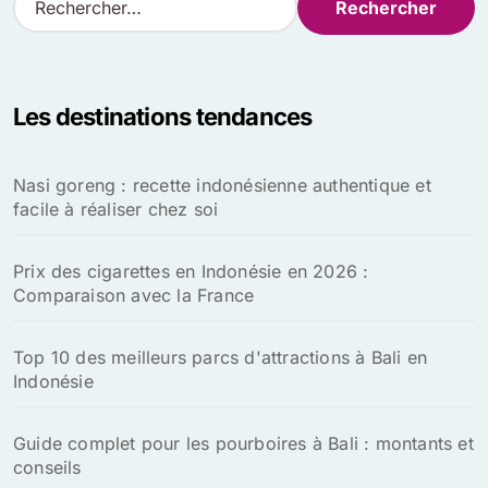
e
c
h
e
Les destinations tendances
r
c
h
Nasi goreng : recette indonésienne authentique et
e
facile à réaliser chez soi
r
:
Prix des cigarettes en Indonésie en 2026 :
Comparaison avec la France
Top 10 des meilleurs parcs d'attractions à Bali en
Indonésie
Guide complet pour les pourboires à Bali : montants et
conseils