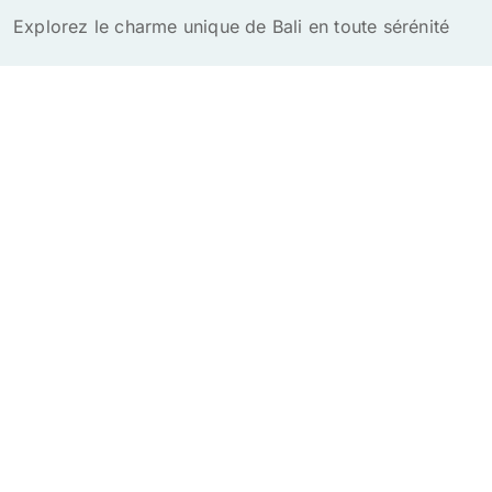
Explorez le charme unique de Bali en toute sérénité
Indonésie Voyage
Guide pour organiser son séjour ou s'expatrier en
Indonésie