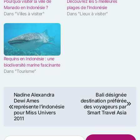
Pourquoi visiter la ville de
Découvrez les 5 meilleures
Manado en Indonésie ?
plages de l’Indonésie
Dans "Villes à visiter"
Dans "Lieux à visiter"
Requins en Indonésie : une
biodiversité marine fascinante
Dans "Tourisme"
Navigation
Nadine Alexandra
Bali désignée
Dewi Ames
destination préférée
de
représente l’indonésie
des voyageurs par
pour Miss Univers
Smart Travel Asia
l’article
2011
R