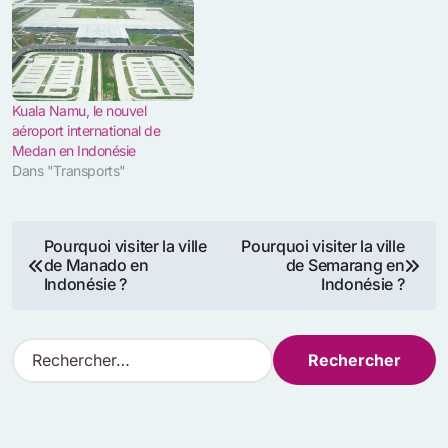
Kuala Namu, le nouvel
aéroport international de
Medan en Indonésie
Dans "Transports"
Navigation
Pourquoi visiter la ville
Pourquoi visiter la ville
de Manado en
de Semarang en
de
Indonésie ?
Indonésie ?
l’article
R
e
c
h
e