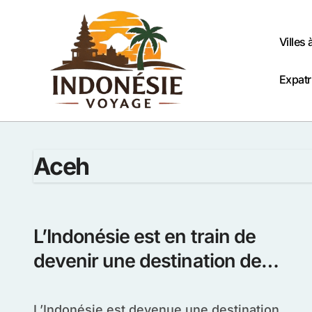
Passer
au
contenu
Villes 
Expatr
Aceh
L’Indonésie est en train de
devenir une destination de
croisière populaire
L’Indonésie est devenue une destination