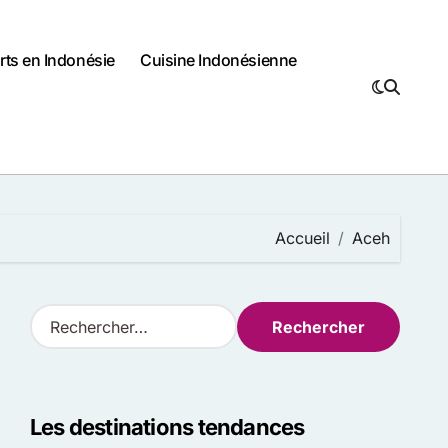
rts en Indonésie
Cuisine Indonésienne
Accueil
Aceh
R
e
c
h
e
Les destinations tendances
r
c