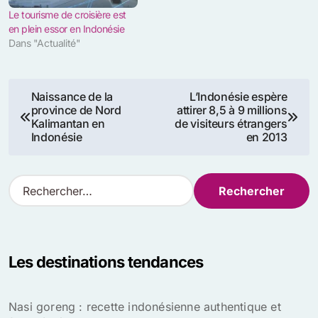
Le tourisme de croisière est
en plein essor en Indonésie
Dans "Actualité"
Navigation
Naissance de la
L’Indonésie espère
province de Nord
attirer 8,5 à 9 millions
de
Kalimantan en
de visiteurs étrangers
Indonésie
en 2013
l’article
R
e
c
h
e
Les destinations tendances
r
c
h
Nasi goreng : recette indonésienne authentique et
e