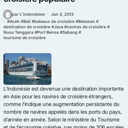
par L'indonésien
Jan 3, 2013
#
Aceh
#
Bali
#
bateaux de croisière
#
Belawan
#
destination de croisière
#
Java
#
navires de croisière
#
Nusa Tenggara
#
Port Benoa
#
Sabang
#
tourisme de croisière
L’Indonésie est devenue une destination importante
en Asie pour les navires de croisière étrangers,
comme l’indique une augmentation persistante du
nombre de navires appelés dans les ports du pays,
d’année en année. Selon le ministère du Tourisme
et de l’économie créative, pas moins de 306 escales