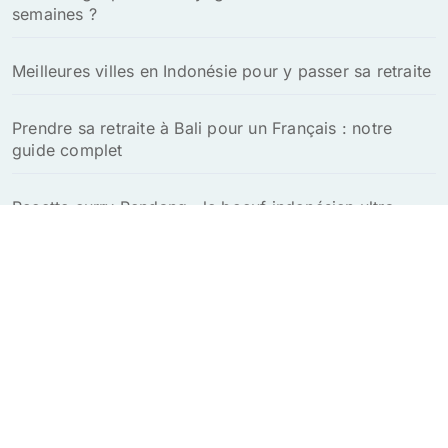
semaines ?
Meilleures villes en Indonésie pour y passer sa retraite
Prendre sa retraite à Bali pour un Français : notre
guide complet
Recette curry Rendang : le boeuf indonésien ultra
savoureux à tester absolument
Explorez le charme unique de Bali en toute sérénité