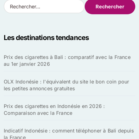
R
e
c
h
e
Les destinations tendances
r
c
h
Prix des cigarettes à Bali : comparatif avec la France
e
au 1er janvier 2026
r
:
OLX Indonésie : l'équivalent du site le bon coin pour
les petites annonces gratuites
Prix des cigarettes en Indonésie en 2026 :
Comparaison avec la France
Indicatif Indonésie : comment téléphoner à Bali depuis
la France