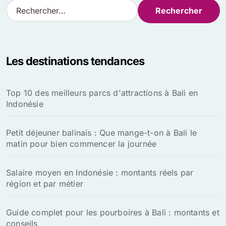
R
e
c
h
e
Les destinations tendances
r
c
h
Top 10 des meilleurs parcs d'attractions à Bali en
e
Indonésie
r
:
Petit déjeuner balinais : Que mange-t-on à Bali le
matin pour bien commencer la journée
Salaire moyen en Indonésie : montants réels par
région et par métier
Guide complet pour les pourboires à Bali : montants et
conseils