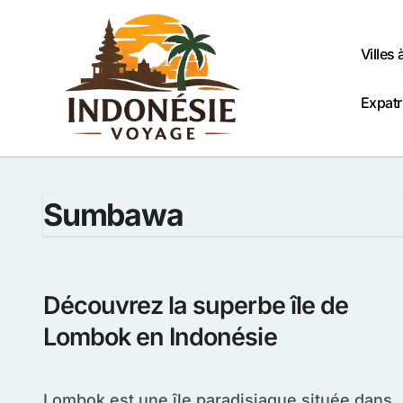
Passer
au
contenu
Villes 
Expatr
Sumbawa
Découvrez la superbe île de
Lombok en Indonésie
Lombok est une île paradisiaque située dans