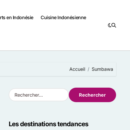
rts en Indonésie
Cuisine Indonésienne
Accueil
Sumbawa
R
e
c
h
e
Les destinations tendances
r
c