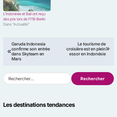
L’Indonésie et Bali ont reçu
des prix lors de l’ITB-Berlin
Dans "Actualité"
Navigation
Garuda Indonesia
Le tourisme de
confirme son entrée
croisière est en plein
de
dans Skyteam en
essor en Indonésie
Mars
l’article
R
e
c
h
e
Les destinations tendances
r
c
h