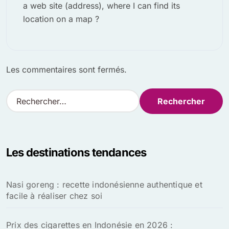
a web site (address), where I can find its
location on a map ?
Les commentaires sont fermés.
R
e
c
h
e
Les destinations tendances
r
c
h
Nasi goreng : recette indonésienne authentique et
e
facile à réaliser chez soi
r
:
Prix des cigarettes en Indonésie en 2026 :