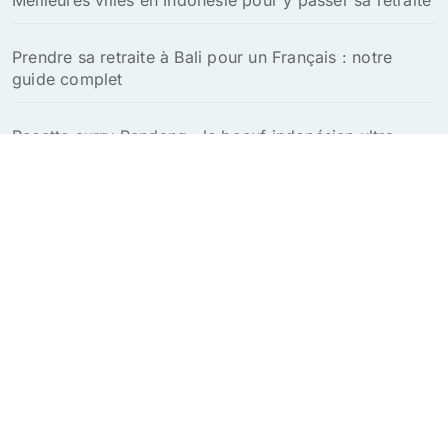
Prendre sa retraite à Bali pour un Français : notre
guide complet
Recette curry Rendang : le boeuf indonésien ultra
savoureux à tester absolument
Explorez le charme unique de Bali en toute sérénité