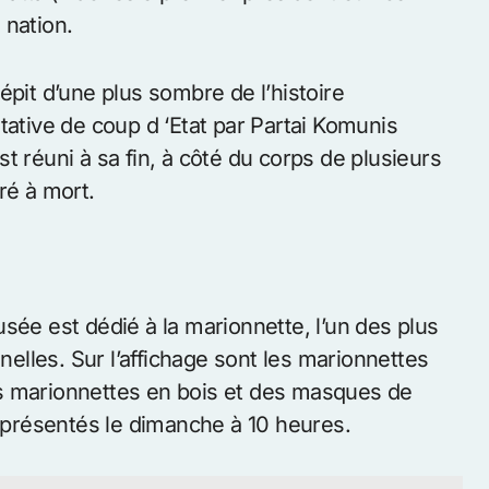
t National, la résidence officielle et le bureau
blic le week-end gratuitement, faire preferbly
nts formels, pas de sandales.
ollection de textiles associées à des pratiques
rchipel, y compris le batik, ikat et liquidés kain.
): Le site historique de l’indépendance
atta (Indonésie premier président et vice-
 nation.
épit d’une plus sombre de l’histoire
tative de coup d ‘Etat par Partai Komunis
t réuni à sa fin, à côté du corps de plusieurs