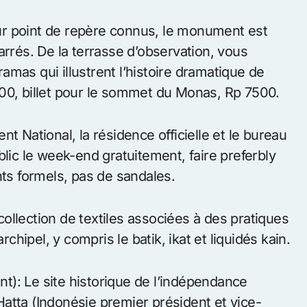
 sur l'île de Java
ket, cela ne signifie pas la place qui est
landaise, il a été l’une des principale plaque
es. Et de nos jours, il a été rien de moins
espace très limité. Vous pouvez parier pour
lité et bon prix ici.
r point de repère connus, le monument est
arrés. De la terrasse d’observation, vous
oramas qui illustrent l’histoire dramatique de
 2500, billet pour le sommet du Monas, Rp 7500.