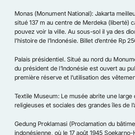
A LIRE AUSSI :
Modernisation des chemins de fer
Pasar Baru
: Bien que le nom signifie New Mar
nouveau à tous. Datant de l’ère coloniale néer
tournante pour les opérations sur marchandis
qu’un mélange de magasins emballé dans un 
trouver des articles sans marque de bonne qua
Monas (Monument National): Jakarta meilleu
situé 137 m au centre de Merdeka (liberté) c
pouvez voir la ville. Au sous-sol il ya des di
l’histoire de l’Indonésie. Billet d’entrée Rp