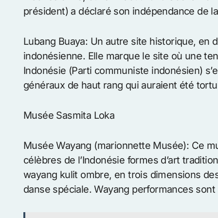
Palais présidentiel. Situé au nord du Monumen
du président de l’Indonésie est ouvert au pu
première réserve et l’utilisation des vêteme
Textile Museum: Le musée abrite une large c
religieuses et sociales des grandes îles de l’a
Gedung Proklamasi (Proclamation du bâtiment
indonésienne, où le 17 août 1945 Soekarno-H
président) a déclaré son indépendance de la
Lubang Buaya: Un autre site historique, en d
indonésienne. Elle marque le site où une ten
Indonésie (Parti communiste indonésien) s’es