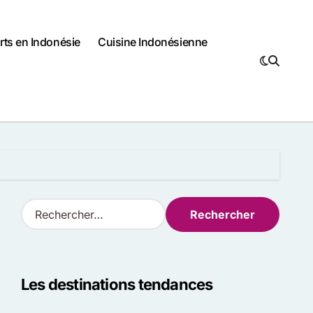
rts en Indonésie
Cuisine Indonésienne
R
e
c
h
e
Les destinations tendances
r
c