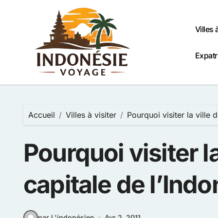
Passer
au
contenu
Villes 
Expatr
Accueil
Villes à visiter
Pourquoi visiter la ville 
Pourquoi visiter la
capitale de l’Indo
par L'indonésien
Avr 2, 2011