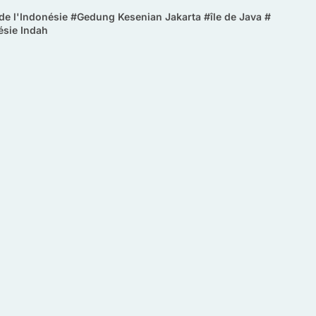
 de l'Indonésie
#
Gedung Kesenian Jakarta
#
île de Java
#
ésie Indah