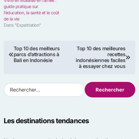
Vivre en Malaisie en famille :
guide pratique sur
l’éducation, la santé et le coût
de la vie
Dans "Expatriation"
Navigation
Top 10 des meilleurs
Top 10 des meilleures
parcs d’attractions à
recettes
de
Bali en Indonésie
indonésiennes faciles
à essayer chez vous
l’article
R
e
c
h
e
Les destinations tendances
r
c
h