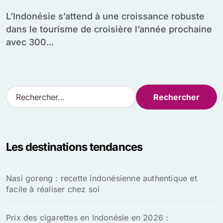
L’Indonésie s’attend à une croissance robuste
dans le tourisme de croisière l’année prochaine
avec 300...
R
e
c
h
e
Les destinations tendances
r
c
h
Nasi goreng : recette indonésienne authentique et
e
facile à réaliser chez soi
r
:
Prix des cigarettes en Indonésie en 2026 :