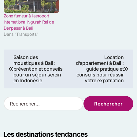
Zone fumeur à l’aéroport
international Ngurah Rai de
Denpasar à Bali
Dans "Transports"
Navigation
Saison des
Location
moustiques à Bali :
d’appartement à Bali :
de
prévention et conseils
guide pratique et
pour un séjour serein
conseils pour réussir
l’article
en Indonésie
votre expatriation
R
e
c
h
e
Les destinations tendances
r